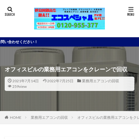
わせください！
オフィスビルの業務用エアコンをクレーンで回収
2021年7月14日
2022年7月25日
業務用エアコンの回収
259view
HOME
業務用エアコンの回収
オフィスビルの業務用エアコンをク