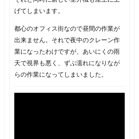
げてしまいます。
都心のオフィス街なので昼間の作業が
出来ません。それで夜中のクレーン作
業になったわけですが、あいにくの雨
天で視界も悪く、ずぶ濡れになりなが
らの作業になってしまいました。