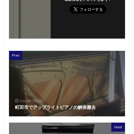
Prev
2021年7月5日
町田市でアップライトピアノの解体撤去
Next