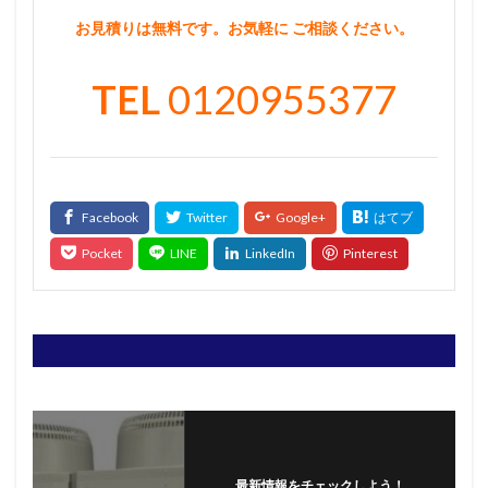
お見積りは無料です。お気軽に ご相談ください。
TEL
0120955377
最新情報をチェックしよう！