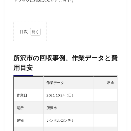
トラックに積み込んだところです
目次
1
所沢
市の
回収
所沢市の回収事例、作業データと費
事
用目安
例、
作業
デー
タと
作業データ
料金
費用
目安
作業日
2021.10.24（日）
場所
所沢市
建物
レンタルコンテナ